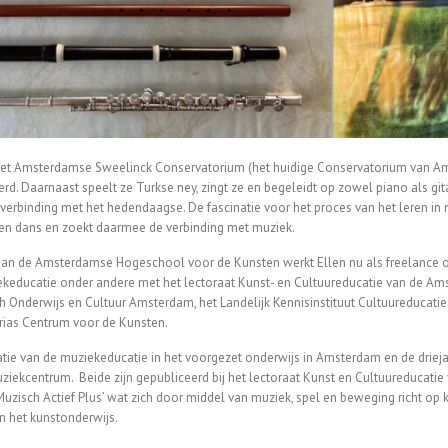
an het Amsterdamse Sweelinck Conservatorium (het huidige Conservatorium van 
rd. Daarnaast speelt ze Turkse ney, zingt ze en begeleidt op zowel piano als gitaar
rbinding met het hedendaagse. De fascinatie voor het proces van het leren in m
ls en dans en zoekt daarmee de verbinding met muziek.
aan de Amsterdamse Hogeschool voor de Kunsten werkt Ellen nu als freelance o
ekeducatie onder andere met het lectoraat Kunst- en Cultuureducatie van de A
 Onderwijs en Cultuur Amsterdam, het Landelijk Kennisinstituut Cultuureducati
rias Centrum voor de Kunsten.
tie van de muziekeducatie in het voorgezet onderwijs in Amsterdam en de drieja
ziekcentrum. Beide zijn gepubliceerd bij het lectoraat Kunst en Cultuureducatie
‘Muzisch Actief Plus’ wat zich door middel van muziek, spel en beweging richt o
n het kunstonderwijs.