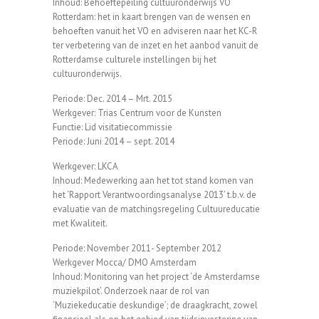
Inhoud: Behoeftepeiling cultuuronderwijs VO
Rotterdam: het in kaart brengen van de wensen en
behoeften vanuit het VO en adviseren naar het KC-R
ter verbetering van de inzet en het aanbod vanuit de
Rotterdamse culturele instellingen bij het
cultuuronderwijs.
Periode: Dec. 2014 – Mrt. 2015
Werkgever: Trias Centrum voor de Kunsten
Functie: Lid visitatiecommissie
Periode: Juni 2014 – sept. 2014
Werkgever: LKCA
Inhoud: Medewerking aan het tot stand komen van
het ‘Rapport Verantwoordingsanalyse 2013’ t.b.v. de
evaluatie van de matchingsregeling Cultuureducatie
met Kwaliteit.
Periode: November 2011- September 2012
Werkgever Mocca/ DMO Amsterdam
Inhoud: Monitoring van het project ‘de Amsterdamse
muziekpilot’. Onderzoek naar de rol van
‘Muziekeducatie deskundige’; de draagkracht, zowel